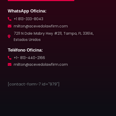
WhatsApp Oficina:
+1 813-333-8043
milton@acevedolawfirm.com
7211 N Dale Mabry Hwy #211, Tampa, FL 33614,
Estados Unidos
Teléfono Oficina:
+1- 813-440-2166
milton@acevedolawfirm.com
[contact-form-7 id="979"]