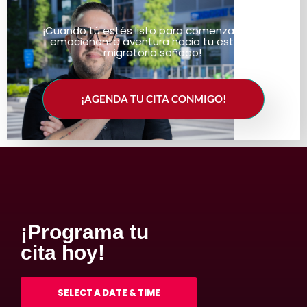
¡Cuando tú estés listo para comenzar esta
emocionante aventura hacia tu estatus
migratorio soñado!
¡AGENDA TU CITA CONMIGO!
¡Programa tu
cita hoy!
SELECT A DATE & TIME